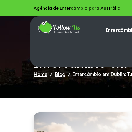
Agência de Intercâmbio para Austrália
Intercâmbi
Conteúdos E Materiais
Intercâmbio em D
Home
Blog
Intercâmbio em Dublin: T