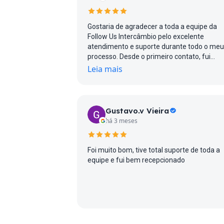
Gostaria de agradecer a toda a equipe da
Follow Us Intercâmbio pelo excelente
atendimento e suporte durante todo o meu
processo. Desde o primeiro contato, fui
tratado com muita atenção, profissionalis
Leia mais
e transparência, o que me trouxe muita
confiança em cada etapa.
Gustavo.v Vieira
há 3 meses
Foi muito bom, tive total suporte de toda a
equipe e fui bem recepcionado