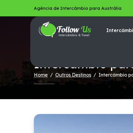
Agência de Intercâmbio para Austrália
Intercâmbi
Follow Us Intercâmbio
Intercâmbio par
Home
Outros Destinos
Intercâmbio p