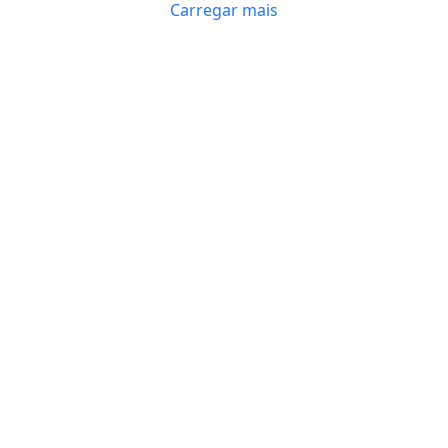
Carregar mais
e,
re
mo
long
es
fu
pa
4 
ex
de