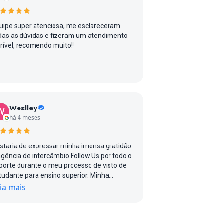
uipe super atenciosa, me esclareceram
das as dúvidas e fizeram um atendimento
crível, recomendo muito!!
Weslley
há 4 meses
staria de expressar minha imensa gratidão
agência de intercâmbio Follow Us por todo o
porte durante o meu processo de visto de
tudante para ensino superior. Minha
periência foi simplesmente incrível, desde o
ia mais
anejamento inicial até a etapa final da
ação do visto. A equipe sempre
monstrou transparência, profissionalismo