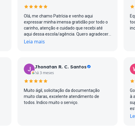
Olá, me chamo Patrícia e venho aqui
Eq
expressar minha imensa gratidão por todo o
to
carinho, atenção e cuidado que recebi até
in
aqui dessa escola/agência. Quero agradecer
mo
especialmente à Priscila e ao Iago, que
Leia mais
sempre foram muito prestativos em tirar
todas as minhas dúvidas sobre o intercâmbio
da minha filha para a Austrália. O que mais
me marcou foi a sinceridade, a transparência
Jhonatan R. C. Santos
e a forma verdadeira com que sempre
há 3 meses
conduziram tudo, algo que considero
primordial. Muito obrigada por todo o cuidado
e atenção com minha filha amada, Gabriela.
Muito ágil, solicitação da documentação
Go
Tenho certeza de que essa será uma
muito claras, excelente atendimento de
à 
experiência incrível e transformadora para a
todos. Indico muito o serviço.
su
vida dela. Que Deus abençoe cada um dessa
es
agência e que vocês continuem realizando
ex
Le
sonhos com tanto carinho e dedicação.
pl
aplic
de