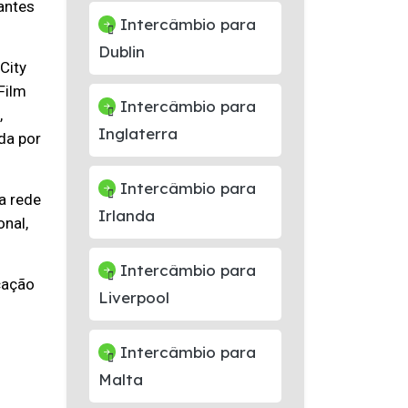
antes
Intercâmbio para
Dublin
City
Film
Intercâmbio para
,
Inglaterra
da por
Intercâmbio para
a rede
Irlanda
onal,
Intercâmbio para
cação
Liverpool
Intercâmbio para
Malta