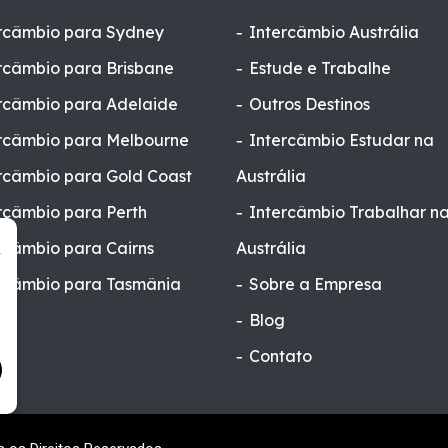
rcâmbio para Sydney
Intercâmbio Austrália
rcâmbio para Brisbane
Estude e Trabalhe
rcâmbio para Adelaide
Outros Destinos
rcâmbio para Melbourne
Intercâmbio Estudar na
rcâmbio para Gold Coast
Austrália
rcâmbio para Perth
Intercâmbio Trabalhar n
rcâmbio para Cairns
Austrália
r
rcâmbio para Tasmânia
Sobre a Empresa
Blog
Contato