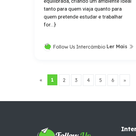
equilibrada, criando um ambiente ideal
tanto para quem viaja quanto para
quem pretende estudar e trabalhar
for...}
Ler Mais
Follow Us Intercâmbio
«
1
2
3
4
5
6
»
Inte