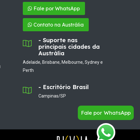
Fale por WhatsApp
Contato na Austrália
- Suporte nas
principais cidades da
Austrália
Adelaide, Brisbane, Melbourne, Sydney e
a
Perth
- Escritório Brasil
Campinas/SP
Fale por WhatsApp