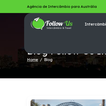
Agência de Intercâmbio para Austrália
Intercâmbi
Conteúdos E Materiais
Blog Follow Us I
Home
Blog